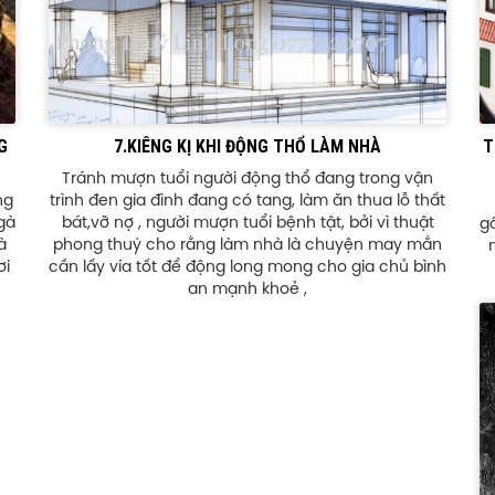
G
7.KIÊNG KỊ KHI ĐỘNG THỔ LÀM NHÀ
T
Tránh mượn tuổi người động thổ đang trong vận
ng
trình đen gia đình đang có tang, làm ăn thua lỗ thất
 gà
bát,vỡ nợ , người mượn tuổi bệnh tật, bởi vì thuật
gố
à
phong thuỷ cho rằng làm nhà là chuyện may mắn
ơi
cần lấy vía tốt để động long mong cho gia chủ bình
an mạnh khoẻ ,