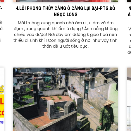
-
4.LỖI PHONG THỦY CÀNG Ở CÀNG LỤI BẠI-PTG.ĐỖ
N
NGỌC LONG
Á
ết
Môi trường xung quanh nhà âm u , u ám và ảm
ở.
đạm , xung quanh khí ẩm ứ đọng ! Ánh nắng không
V
chiếu vào được! Nơi đây âm dương k giao hoà nên
n
i
thiếu đi sinh khí ! Con người sống ở nơi như vậy tinh
thần dễ u uất tiêu cực.
b
d