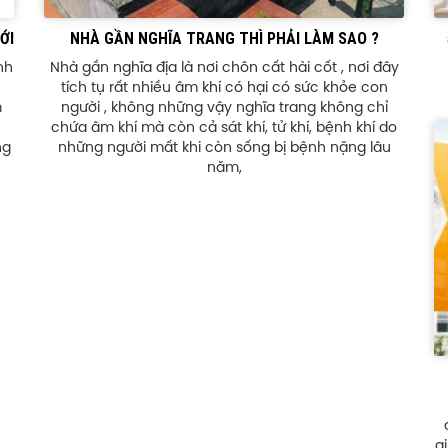
ỚI
NHÀ GẦN NGHĨA TRANG THÌ PHẢI LÀM SAO ?
nh
Nhà gần nghĩa địa là nơi chôn cất hài cốt , nơi đây
tích tụ rất nhiều âm khí có hại có sức khỏe con
m
người , không những vậy nghĩa trang không chỉ
chứa âm khí mà còn cả sát khí, tử khí, bệnh khí do
ng
những người mất khi còn sống bị bệnh nặng lâu
năm,
g