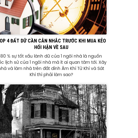
OP 4 ĐẤT DỮ CẦN CÂN NHẮC TRƯỚC KHI MUA KẺO
HỐI HẬN VỀ SAU
80 % sự tốt xấu lành dữ của 1 ngôi nhà là nguồn
c lịch sử của 1 ngôi nhà mà ít ai quan tâm tới. Xây
nhà và làm nhà trên đất dính Âm Khí Tử Khí và Sát
Khí thì phải làm sao?