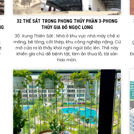
T
32 THẾ SÁT TRONG PHONG THỦY PHẦN 3-PHONG
NG
THỦY GIA ĐỖ NGỌC LONG
30. Xung Thiên Sát : Nhà ở khu vực nhà máy chế xi
măng, bê tông, cốt thép, khu công nghiệp nặng. Cứ
t
mở cửa ra là thấy khói nghi ngút bốc lên. Thế này
t
khiến gia chủ dễ bệnh tật, làm ăn thua lỗ, tài sản
Đ
y
hao mòn.