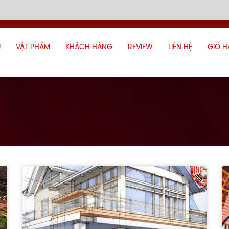
Ủ
VẬT PHẨM
KHÁCH HÀNG
REVIEW
LIÊN HỆ
GIỎ 