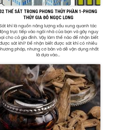
32 THẾ SÁT TRONG PHONG THỦY PHẦN 1-PHONG
THỦY GIA ĐỖ NGỌC LONG
Sát khí là nguồn năng lượng xấu xung quanh tác
động trực tiếp vào ngôi nhà của bạn và gây nguy
hại cho cả gia đình. Vậy làm thế nào để nhận biết
được sát khí? Để nhận biết được sát khí có nhiều
hương pháp, nhưng cơ bản và dễ vận dụng nhất
là dựa vào...