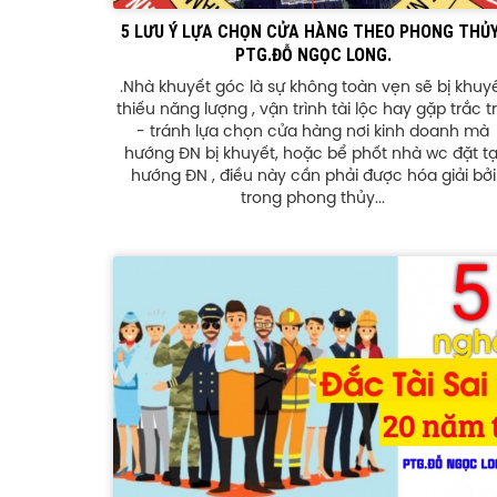
5 LƯU Ý LỰA CHỌN CỬA HÀNG THEO PHONG THỦY
PTG.ĐỖ NGỌC LONG.
.Nhà khuyết góc là sự không toàn vẹn sẽ bị khuy
thiếu năng lượng , vận trình tài lộc hay gặp trắc tr
- tránh lựa chọn cửa hàng nơi kinh doanh mà
hướng ĐN bị khuyết, hoặc bể phốt nhà wc đặt tạ
hướng ĐN , điều này cần phải được hóa giải bởi
trong phong thủy...