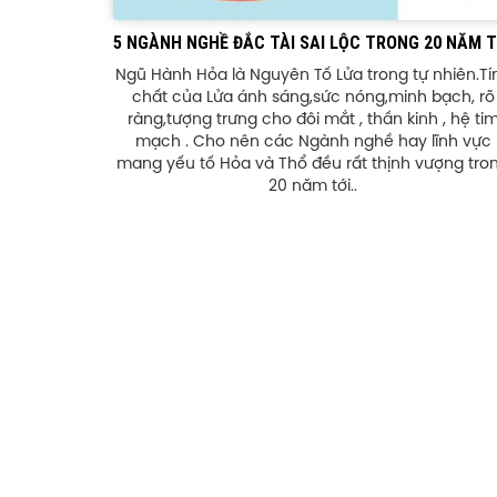
5 NGÀNH NGHỀ ĐẮC TÀI SAI LỘC TRONG 20 NĂM T
Ngũ Hành Hỏa là Nguyên Tố Lửa trong tự nhiên.Tí
chất của Lửa ánh sáng,sức nóng,minh bạch, rõ
ràng,tượng trưng cho đôi mắt , thần kinh , hệ ti
mạch . Cho nên các Ngành nghề hay lĩnh vực
mang yếu tố Hỏa và Thổ đều rất thịnh vượng tro
20 năm tới..