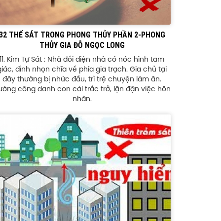
32 THẾ SÁT TRONG PHONG THỦY PHẦN 2-PHONG
THỦY GIA ĐỖ NGỌC LONG
11. Kim Tự Sát : Nhà đối diện nhà có nóc hình tam
giác, đỉnh nhọn chĩa về phía gia trạch. Gia chủ tại
đây thường bị nhức đầu, trì trệ chuyện làm ăn.
ường công danh con cái trắc trở, lận đận việc hôn
nhân.