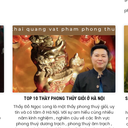
p
TOP 10 THẦY PHONG THỦY GIỎI Ở HÀ NỘI
S
Thầy Đỗ Ngọc Long là một thầy phong thuỷ giỏi, uy
tín và có tâm ở Hà Nội. Với sự am hiểu cùng nhiều
h
năm kinh nghiệm , nghiên cứu về các lĩnh vực
y
phong thuỷ dương trạch , phong thuỷ âm trạch ,