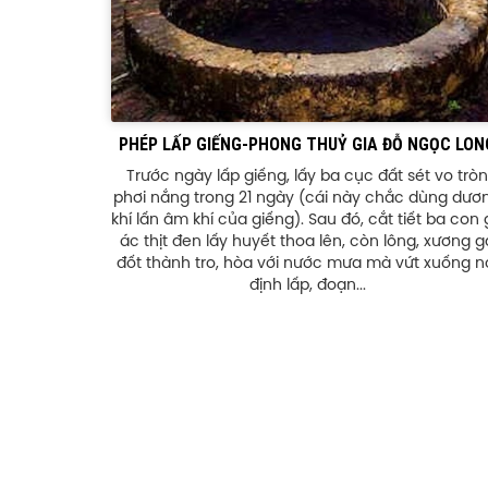
PHÉP LẤP GIẾNG-PHONG THUỶ GIA ĐỖ NGỌC LON
Trước ngày lấp giếng, lấy ba cục đất sét vo tròn
phơi nắng trong 21 ngày (cái này chắc dùng dươ
khí lấn âm khí của giếng). Sau đó, cắt tiết ba con
ác thịt đen lấy huyết thoa lên, còn lông, xương g
đốt thành tro, hòa với nước mưa mà vứt xuống n
định lấp, đoạn...