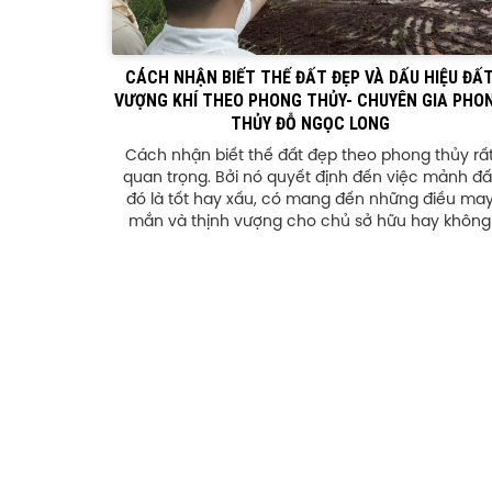
CÁCH NHẬN BIẾT THẾ ĐẤT ĐẸP VÀ DẤU HIỆU ĐẤ
VƯỢNG KHÍ THEO PHONG THỦY- CHUYÊN GIA PHO
THỦY ĐỖ NGỌC LONG
Cách nhận biết thế đất đẹp theo phong thủy rấ
quan trọng. Bởi nó quyết định đến việc mảnh đấ
đó là tốt hay xấu, có mang đến những điều ma
mắn và thịnh vượng cho chủ sở hữu hay không