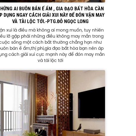
HỮNG AI BUÔN BÁN Ế ẨM , GIA ĐẠO BẤT HÒA CẦN
P DỤNG NGAY CÁCH GIẢI XUI NÀY ĐỂ ĐÓN VẬN MAY
VÀ TÀI LỘC TỚI.-PTG.ĐỖ NGỌC LONG
ận xui là điều mà không ai mong muốn, tuy nhiên
ếu lỡ gặp phải những điều không may mắn trong
cuộc sống một cách bất thường chẳng hạn như
uôn bán ế ẩm,thị phi,gia đạo bất hòa bạn nên áp
ụng cách giải xui cực mạnh này để đón may mắn
và tài lộc tới