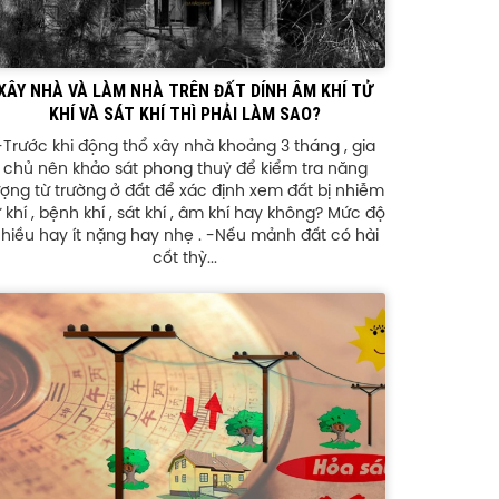
XÂY NHÀ VÀ LÀM NHÀ TRÊN ĐẤT DÍNH ÂM KHÍ TỬ
KHÍ VÀ SÁT KHÍ THÌ PHẢI LÀM SAO?
-Trước khi động thổ xây nhà khoảng 3 tháng , gia
chủ nên khảo sát phong thuỷ để kiểm tra năng
ượng từ trường ở đất để xác định xem đất bị nhiễm
 khí , bệnh khí , sát khí , âm khí hay không? Mức độ
hiều hay ít nặng hay nhẹ . -Nếu mảnh đất có hài
cốt thỳ...