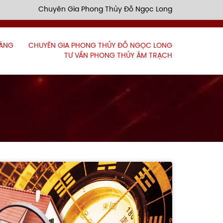
Chuyên Gia Phong Thủy Đỗ Ngọc Long
HÀNG
CHUYÊN GIA PHONG THỦY ĐỖ NGỌC LONG
TƯ VẤN PHONG THỦY ÂM TRẠCH