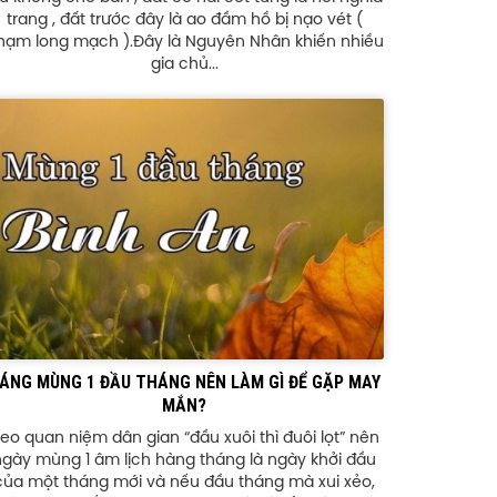
trang , đất trước đây là ao đầm hồ bị nạo vét (
hạm long mạch ).Đây là Nguyên Nhân khiến nhiều
gia chủ...
ÁNG MÙNG 1 ĐẦU THÁNG NÊN LÀM GÌ ĐỂ GẶP MAY
MẮN?
eo quan niệm dân gian “đầu xuôi thì đuôi lọt” nên
ngày mùng 1 âm lịch hàng tháng là ngày khởi đầu
của một tháng mới và nếu đầu tháng mà xui xẻo,