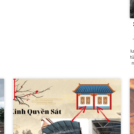
l
tử
n