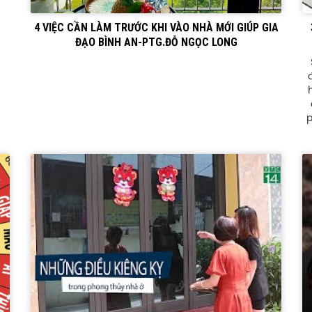
4 VIỆC CẦN LÀM TRƯỚC KHI VÀO NHÀ MỚI GIÚP GIA
ĐẠO BÌNH AN-PTG.ĐỖ NGỌC LONG
p