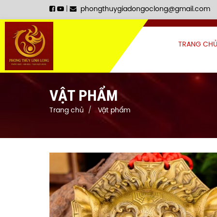
|
phongthuygiadongoclong@gmail.com
TRANG CH
VẬT PHẨM
Trang chủ
Vật phẩm