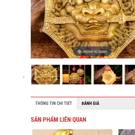
Hover to zoom
‹
THÔNG TIN CHI TIẾT
ĐÁNH GIÁ
SẢN PHẨM LIÊN QUAN