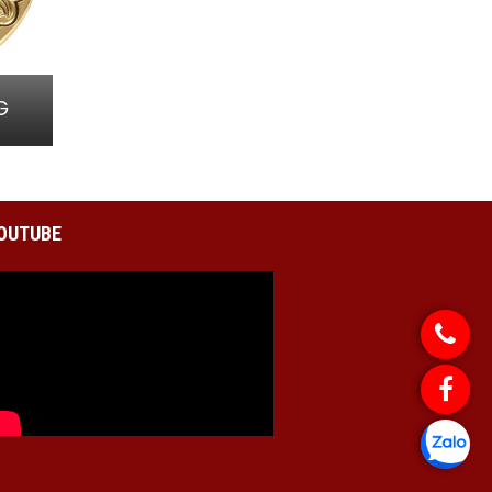
G
Tỳ Hưu Đồng Chiêu Tài
OUTUBE
Bột Hoàn Long