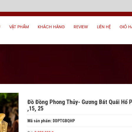
Ủ
VẬT PHẨM
KHÁCH HÀNG
REVIEW
LIÊN HỆ
GIỎ 
Đồ Đồng Phong Thủy- Gương Bát Quái Hổ 
,15, 25
Mã sản phẩm: DDPTGBQHP