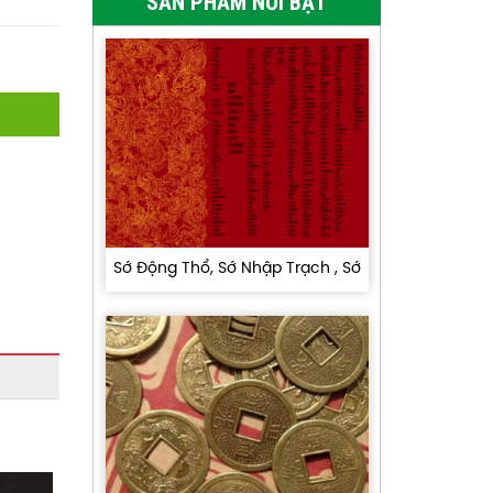
SẢN PHẨM NỔI BẬT
Sớ Động Thổ, Sớ Nhập Trạch , Sớ
Cầu Bán Nhà , Sớ Cầu Tài , Sớ An
Long Mạch