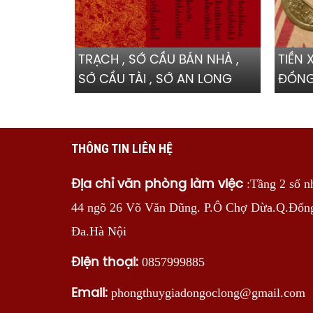
SỚ ĐỘNG THỔ, SỚ NHẬP
TRẠCH , SỚ CẦU BÁN NHÀ ,
TIỀN
SỚ CẦU TÀI , SỚ AN LONG
ĐỒN
MẠCH
THÔNG TIN LIÊN HỆ
:Tầng 2 số n
Địa chỉ văn phòng làm việc
44 ngõ 26 Võ Văn Dũng. P.Ô Chợ Dừa.Q.Đốn
Đa.Hà Nội
0857999885
Điện thoại:
phongthuygiadongoclong@gmail.com
Email: