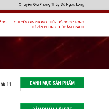
Chuyên Gia Phong Thủy Đỗ Ngọc Long
HÀNG
CHUYÊN GIA PHONG THỦY ĐỖ NGỌC LONG
TƯ VẤN PHONG THỦY ÂM TRẠCH
Gà Đồng Phong Thủy size lớn
DANH MỤC SẢN PHẨM
Phù 11
Gà Đồng Phong Thủy size nhỏ