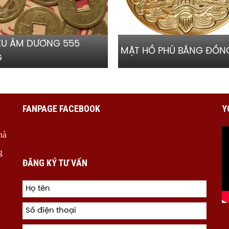
 XU ÂM DƯƠNG 555
MẶT HỒ PHÙ BẰNG ĐỒN
G
FANPAGE FACEBOOK
Y
hà
g
ĐĂNG KÝ TƯ VẤN