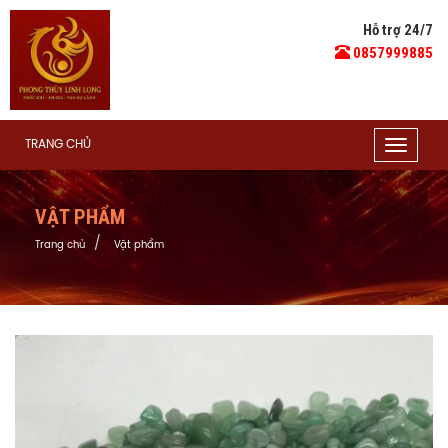
Hỗ trợ 24/7
0857999885
TRANG CHỦ
Toggle
navigat
VẬT PHẨM
Trang chủ
Vật phẩm