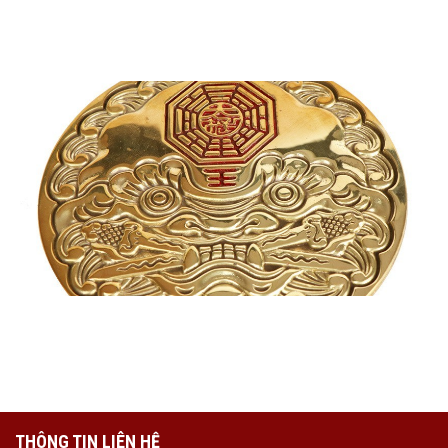
TIỀN XU ÂM DƯƠNG 555 ĐỒNG
MẶT HỒ PHÙ BẰNG ĐỒNG
THÔNG TIN LIÊN HỆ