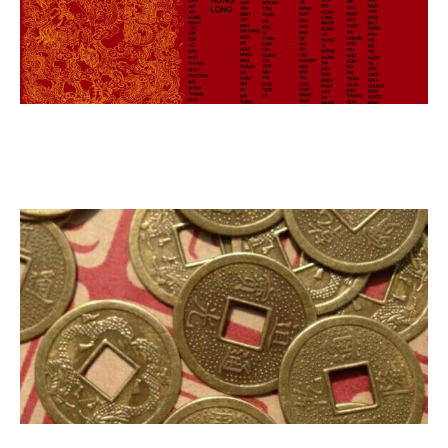
SỚ ĐỘNG THỔ, SỚ NHẬP TRẠCH , SỚ CẦU BÁN
NHÀ , SỚ CẦU TÀI , SỚ AN LONG MẠCH