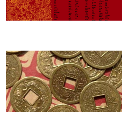
SỚ ĐỘNG THỔ, SỚ NHẬP TRẠCH , SỚ CẦU BÁN
NHÀ , SỚ CẦU TÀI , SỚ AN LONG MẠCH
TIỀN XU ÂM DƯƠNG 555 ĐỒNG