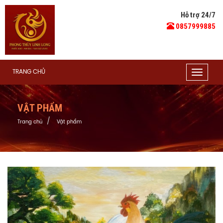
Hỗ trợ 24/7
0857999885
TRANG CHỦ
Toggle
navigat
VẬT PHẨM
Trang chủ
Vật phẩm