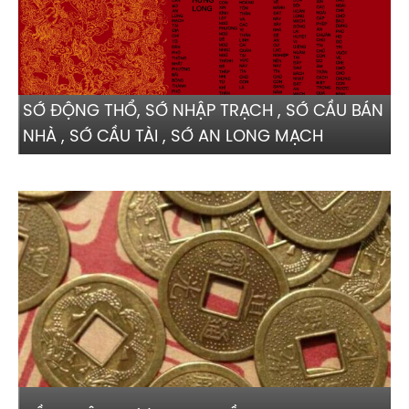
SỚ ĐỘNG THỔ, SỚ NHẬP TRẠCH , SỚ CẦU BÁN
NHÀ , SỚ CẦU TÀI , SỚ AN LONG MẠCH