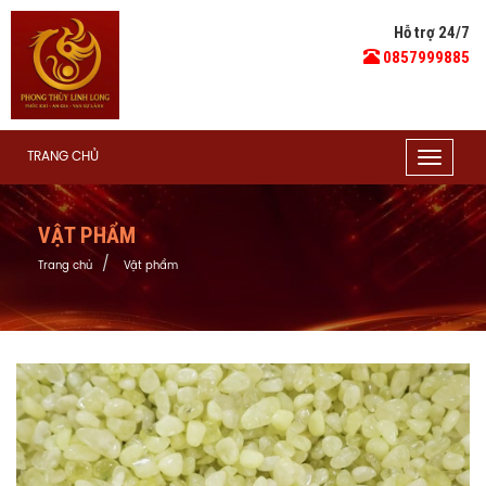
Hỗ trợ 24/7
0857999885
TRANG CHỦ
Toggle
navigat
VẬT PHẨM
Trang chủ
Vật phẩm